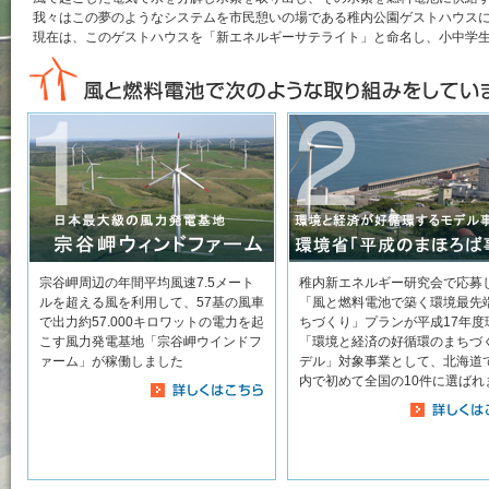
我々はこの夢のようなシステムを市民憩いの場である稚内公園ゲストハウス
現在は、このゲストハウスを「新エネルギーサテライト」と命名し、小中学
宗谷岬周辺の年間平均風速7.5メート
稚内新エネルギー研究会で応募
ルを超える風を利用して、57基の風車
「風と燃料電池で築く環境最先
で出力約57.000キロワットの電力を起
ちづくり」プランが平成17年度
こす風力発電基地「宗谷岬ウインドフ
「環境と経済の好循環のまちづ
ァーム」が稼働しました
デル」対象事業として、北海道
内で初めて全国の10件に選ばれ