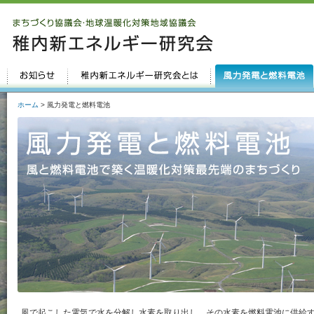
ホーム
> 風力発電と燃料電池
風で起こした電気で水を分解し水素を取り出し、その水素を燃料電池に供給