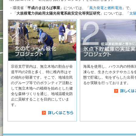
・環境省「
平成のまほろば事業
」については、「
風力発電と燃料電池
」で、
・「
大規模電力供給用太陽光発電系統安定化等実証研究
」については、「
太
宗谷支庁管内は、無立木地の割合が全
海風を使用し、ハウス内の特殊
道平均の2倍と多く、特に稚内市はそ
凍らせ、生きたホタテやカニを
の傾向が顕著です。そこで、地域住民
態で貯蔵し、旬をずらした出荷
のグループ等でのボランティア活動と
るか実験を行っております。
して無立木地への植樹を始めとした健
全な森林づくりを通じ、地域温暖化防
止に貢献することを目的にしていま
す。